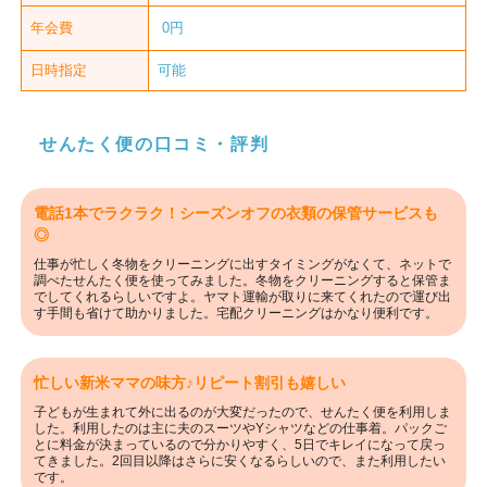
年会費
0円
日時指定
可能
せんたく便の口コミ・評判
電話1本でラクラク！シーズンオフの衣類の保管サービスも
◎
仕事が忙しく冬物をクリーニングに出すタイミングがなくて、ネットで
調べたせんたく便を使ってみました。冬物をクリーニングすると保管ま
でしてくれるらしいですよ。ヤマト運輸が取りに来てくれたので運び出
す手間も省けて助かりました。宅配クリーニングはかなり便利です。
忙しい新米ママの味方♪リピート割引も嬉しい
子どもが生まれて外に出るのが大変だったので、せんたく便を利用しま
した。利用したのは主に夫のスーツやYシャツなどの仕事着。パックご
とに料金が決まっているので分かりやすく、5日でキレイになって戻っ
てきました。2回目以降はさらに安くなるらしいので、また利用したい
です。