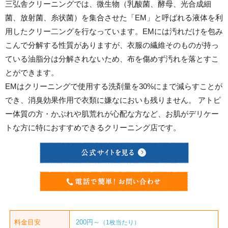
三弘舎クリーニングでは、微生物（乳酸菌、酵母、光合成細
菌、放射菌、糸状菌）を集合させた「EM」と呼ばれる液体を利
用したクリー二ングを行なっています。EMには汚れだけを包み
こんで分解する性質がありますが、衣服の繊維そのものが持っ
ている油脂分は分解されないため、布を傷めず汚れを落とすこ
とができます。
EMはクリーニングで使用する洗剤量を30%にまで減らすことが
でき、消臭効果作用で衣類に嫌なにおいも残りません。 アトピ
ー体質の方・かぶれや肌荒れが心配な方など、お肌がデリケー
トな方に特におすすめできるクリーニング店です。
料金目安
200円～
（1枚当たり）