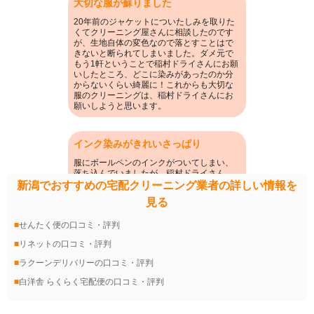
大切な服が蘇りました
20年前のジャケットについたしみを取りた
くてクリーニング屋さんに相談したのです
が、生地自体の変色なので落とすことはで
きないと断られてしまいました。ダメ元で
もう1軒ということで稲村ドライさんにお願
いしたところ、どこに染みがあったのか分
からないくらい綺麗に！これからも大切な
服のクリーニングは、稲村ドライさんにお
願いしようと思います。
インク染みがきれいさっぱり
服にボールペンのインクがついてしまい、
落ち込んでいましたが、稲村ドライさん
に、綺麗さっぱり落としていただけまし
新潟でおすすめの宅配クリーニング業者の詳しい情報を
た。 大事にしていた服だったので、とても
見る
嬉しいです。
せんたく便の口コミ・評判
リネットの口コミ・評判
ラクーンデリバリーの口コミ・評判
白洋舎 らくらく宅配便の口コミ・評判